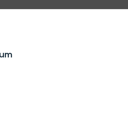
G
2 Dormitórios
 um
c
A
1 Banheiro
a
Amplos ambientes
F
internos