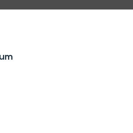
G
2 Dormitórios
 um
c
A
1 Banheiro
a
Amplos ambientes
F
internos